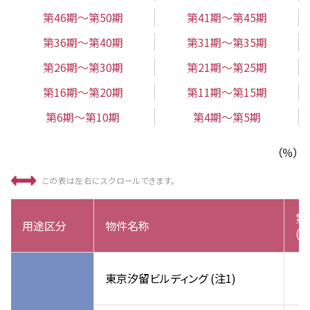
第46期～第50期
第41期～第45期
第36期～第40期
第31期～第35期
第26期～第30期
第21期～第25期
第16期～第20期
第11期～第15期
第6期～第10期
第4期～第5期
（％）
この表は左右にスクロールできます。
第
用途区分
物件名称
('
東京汐留ビルディング (注1)