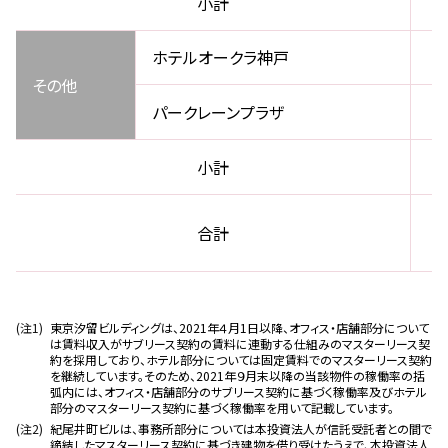
小計
ホテルオークラ神戸
その他
パークレーンプラザ
小計
合計
(注1)
東京汐留ビルディングは、2021年４月1日以降、オフィス・店舗部分について
は賃料収入がサブリース契約の賃料に連動する仕組みのマスターリース契
約を採用しており、ホテル部分については固定賃料でのマスターリース契約
を継続しています。そのため、2021年９月末以降の当該物件の稼働率の括
弧内には、オフィス・店舗部分のサブリース契約に基づく稼働率及びホテル
部分のマスターリース契約に基づく稼働率を用いて記載しています。
(注2)
紀尾井町ビルは、事務所部分については本投資法人が信託受託者との間で
締結したマスターリース契約に基づき建物を借り受けたうえで、本投資法人