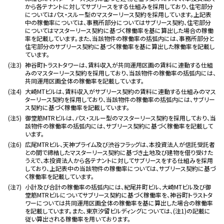
から各テナントに対してサブリースをする仕組みを採用しており、住宅部分
についてはパス・スルー型のマスターリース契約を採用しています。上記表
中の稼働率については、事務所部分についてはサブリース契約、住宅部分
についてはマスターリース契約に基づく稼働率を基に算出した場合の稼働
率を記載しています。また、当該物件の稼働率の括弧内には、事務所部分と
住宅部分のサブリース契約に基づく稼働率を基に算出した稼働率を記載し
ています。
(注3)
神谷町トラストタワーは、賃料収入が共同運用区画の賃料に連動する仕組
みのマスターリース契約を採用しており、当該物件の稼働率の括弧内には、
共同運用区画全体の稼働率を記載しています。
(注4)
大崎MTビルは、賃料収入がサブリース契約の賃料に連動する仕組みのマス
ターリース契約を採用しており、当該物件の稼働率の括弧内には、サブリー
ス契約に基づく稼働率を記載しています。
(注5)
御堂筋MTRビルは、パス・スルー型のマスターリース契約を採用しており、当
該物件の稼働率の括弧内には、サブリース契約に基づく稼働率を記載して
います。
(注6)
広尾MTRビル、天神プライム及び渋谷フラッグは、本投資法人が信託受託者
との間で締結したマスターリース契約に基づき土地及び建物を借り受けた
うえで、本投資法人から各テナントに対してサブリースをする仕組みを採用
しており、上記表中の当該物件の稼働率については、サブリース契約に基づ
く稼働率を記載しています。
(注7)
小計及び合計の稼働率の括弧内には、紀尾井町ビル、大崎MTビル及び御
堂筋MTRビルについてサブリース契約に基づく稼働率を、神谷町トラストタ
ワーについては共同運用区画全体の稼働率を基に算出した場合の稼働率
を記載しています。また、東京汐留ビルディングについては、(注1)の記載に
従い算出される稼働率を用いております。