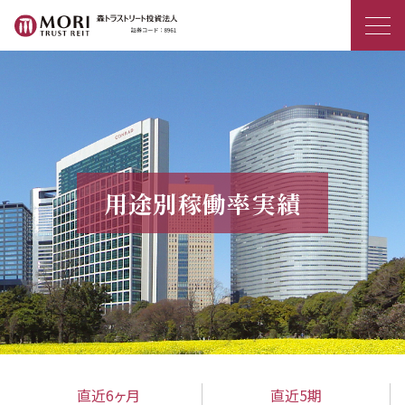
森トラストリート投資法人
用途別稼働率実績
直近6ヶ月
直近5期